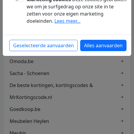
met de juiste hosting.
we om je surfgedrag op onze site in te
zetten voor onze eigen marketing
doeleinden.
Lees meer...
Professionele Hosting
Geselecteerde aanvaarden
Alles aanvaarden
Torfs.be
Omoda.be
Sacha - Schoenen
De beste kortingen, kortingscodes &
MrKortingscode.nl
Goedkoop.be
Meubelen Heylen
Meubis