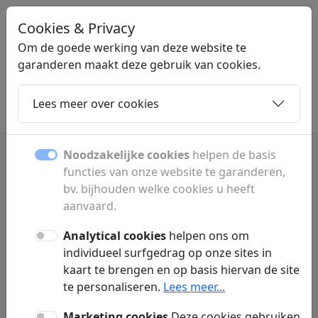
Cookies & Privacy
STERKSTARTEN
.NL
Om de goede werking van deze website te
garanderen maakt deze gebruik van cookies.
Lees meer over cookies
Home
Dochters
Artikelen
Contact
Noodzakelijke cookies
helpen de basis
functies van onze website te garanderen,
Webhosting | snelle en
bv. bijhouden welke cookies u heeft
betrouwbare hosting voor
aanvaard.
websites
Analytical cookies
helpen ons om
individueel surfgedrag op onze sites in
Alles over webhosting: van shared en VPS
kaart te brengen en op basis hiervan de site
te personaliseren.
Lees meer...
hosting tot cloudoplossingen. Ontdek hoe je
een website snel, veilig en stabiel online zet
Marketing cookies
Deze cookies gebruiken